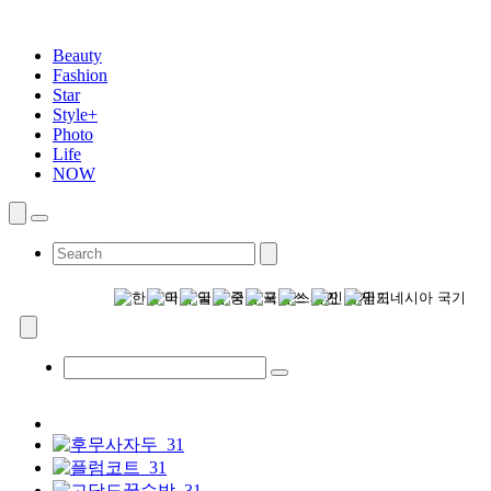
Beauty
Fashion
Star
Style+
Photo
Life
NOW