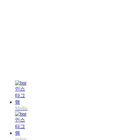
Media
nobac