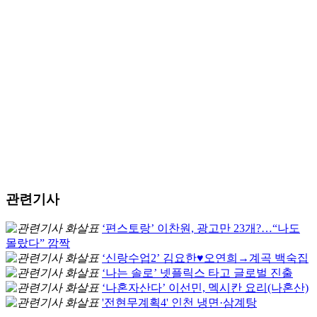
관련기사
‘편스토랑’ 이찬원, 광고만 23개?…“나도
몰랐다” 깜짝
‘신랑수업2’ 김요한♥오연희→계곡 백숙집
‘나는 솔로’ 넷플릭스 타고 글로벌 진출
‘나혼자산다’ 이선민, 멕시칸 요리(나혼산)
'전현무계획4' 인천 냉면·삼계탕