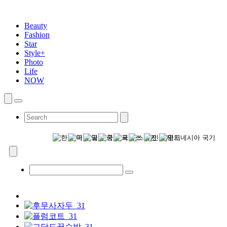
Beauty
Fashion
Star
Style+
Photo
Life
NOW