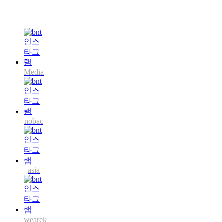
Media
nobac
asia
wearek