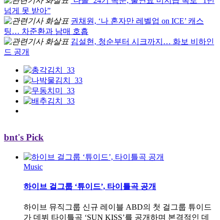
‘나솔’ 24기 옥순, 출연료 미지급 폭로 “1년
넘게 못 받아”
권채원, ‘나 혼자만 레벨업 on ICE’ 캐스
팅… 차준환과 남매 호흡
김설현, 청순부터 시크까지… 화보 비하인
드 공개
bnt's Pick
Music
하이브 걸그룹 ‘튜이드’, 타이틀곡 공개
하이브 뮤직그룹 신규 레이블 ABD의 첫 걸그룹 튜이드
가 데뷔 타이틀곡 ‘SUN KISS’를 공개하며 본격적인 데