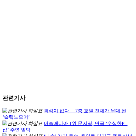
관련기사
객석이 없다… 7층 호텔 전체가 무대 된
‘슬립노모어’
머슬매니아 1위 문지영, 연극 ‘수상한PT
샵’ 주연 발탁