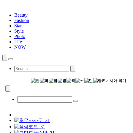
Beauty
Fashion
Star
Style+
Photo
Life
NOW