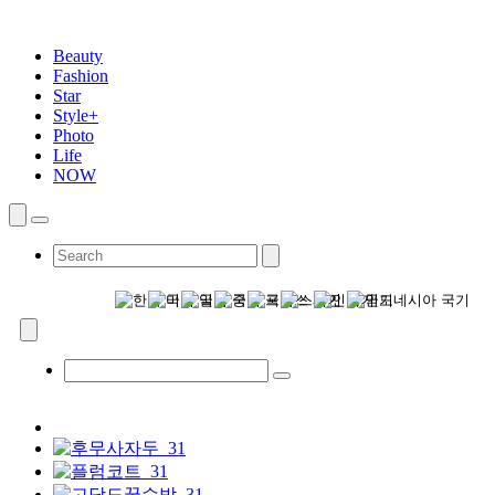
Beauty
Fashion
Star
Style+
Photo
Life
NOW