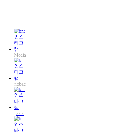
Media
nobac
asia