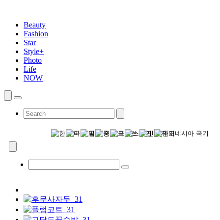
Beauty
Fashion
Star
Style+
Photo
Life
NOW