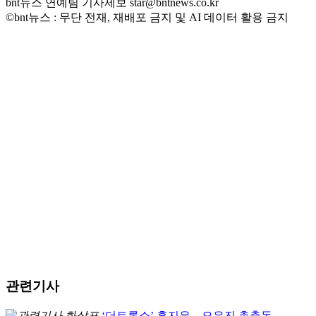
bnt뉴스 연예팀 기사제보 star@bntnews.co.kr
©bnt뉴스 : 무단 전재, 재배포 금지 및 AI 데이터 활용 금지
관련기사
‘더트롯쇼’ 홍지윤→오유진 총출동