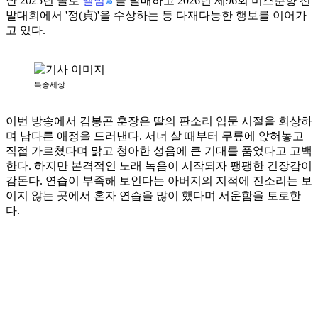
앨범
난 2025년 솔로
을 발매하고 2026년 제96회 미스춘향 선
발대회에서 '정(貞)'을 수상하는 등 다재다능한 행보를 이어가
고 있다.
특종세상
이번 방송에서 김봉곤 훈장은 딸의 판소리 입문 시절을 회상하
며 남다른 애정을 드러낸다. 서너 살 때부터 무릎에 앉혀놓고
직접 가르쳤다며 맑고 청아한 성음에 큰 기대를 품었다고 고백
한다. 하지만 본격적인 노래 녹음이 시작되자 팽팽한 긴장감이
감돈다. 연습이 부족해 보인다는 아버지의 지적에 진소리는 보
이지 않는 곳에서 혼자 연습을 많이 했다며 서운함을 토로한
다.