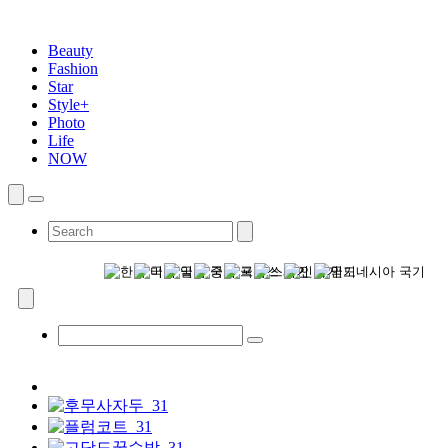
Beauty
Fashion
Star
Style+
Photo
Life
NOW