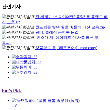
관련기사
전 세계가 ‘스파이더맨’ 홀릭! 톰 홀랜드 패
션 모음.zip
월드컵을 빛낸 월클 ★들의 패션 모음.zip
윈터, 클래식 공항룩 눈길
‘민소매 걔’ 에이티즈 산 사복 패션 모
음.zip
상큼함 가득, ‘레몬코어(Lemon core)’
bnt's Pick
TV