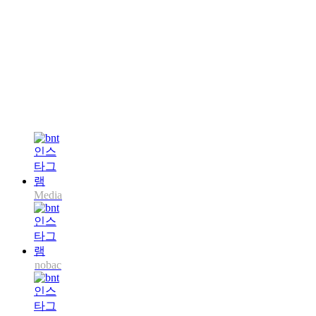
Media
nobac