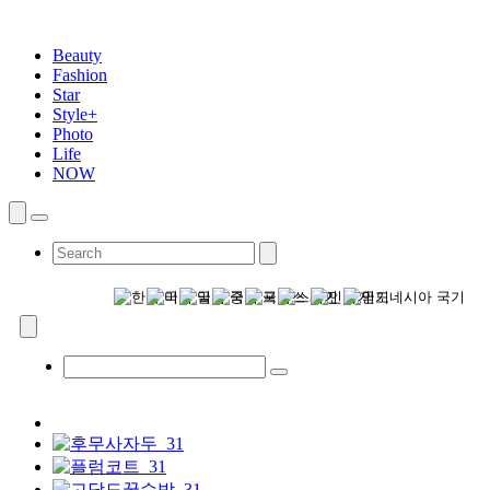
Beauty
Fashion
Star
Style+
Photo
Life
NOW