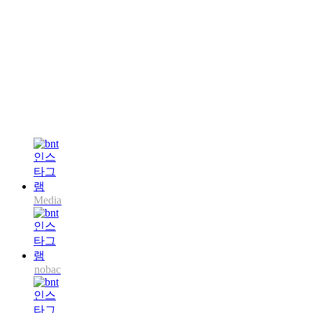
Media
nobac