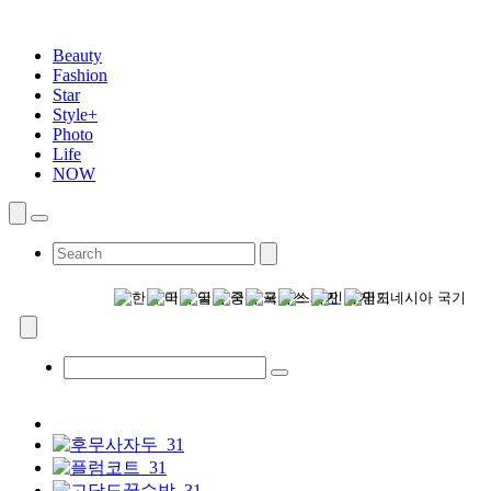
Beauty
Fashion
Star
Style+
Photo
Life
NOW