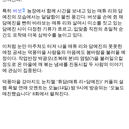
버섯
특히
농장에서 함께 시간을 보내고 있는 매튜 리와 담
예진의 모습에서는 달달함이 물씬 풍긴다. 버섯을 손에 쥔 채
담예진을 빤히 바라보는 매튜 리와 살며시 미소를 짓고 있는
담예진 사이 다정한 기류가 흐르고, 입맞춤 직전의 초밀착 순
간도 포착돼 더욱 심박수를 높이고 있다.
이처럼 눈만 마주쳐도 터져 나올 매튜 리와 담예진의 풋풋한
애정 공세는 덕풍마을 사람들의 마음에도 봄바람을 불러올 예
정이다. 작업반장 박광모(조복래 분)의 염탐(?)을 불러일으킬
정도로 온 마을에 깨 볶는 냄새를 진동시킬 두 사람의 이야기
에 관심이 집중된다.
덕풍마을 강아지도 눈치챌 ‘튜담(매튜 리+담예진)’ 커플의 설
렘 폭발 연애 모멘트는 오늘(14일) 밤 9시에 방송되는 ‘오늘도
매진했습니다’ 8회에서 펼쳐진다.