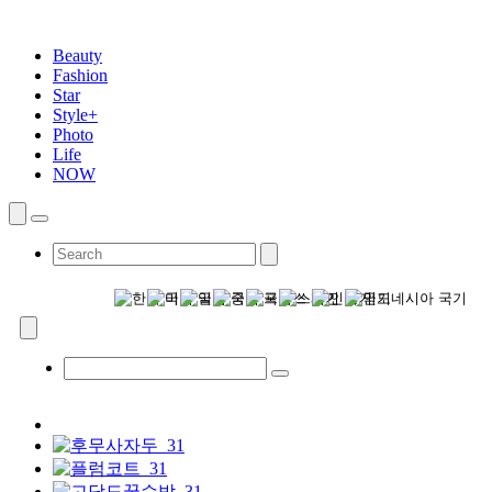
Beauty
Fashion
Star
Style+
Photo
Life
NOW