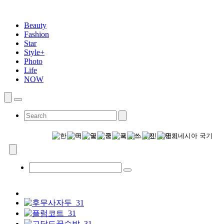
Beauty
Fashion
Star
Style+
Photo
Life
NOW