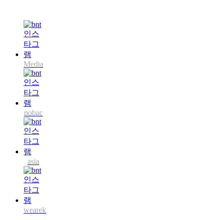
Media
nobac
asia
wearek