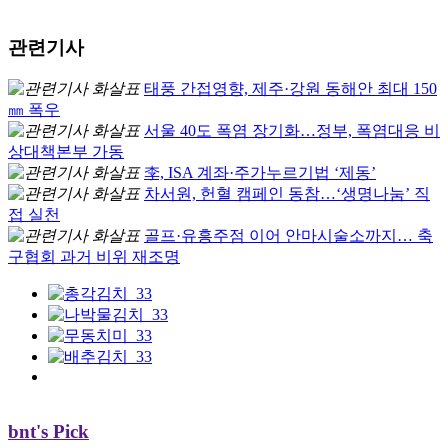
관련기사
태풍 간접영향, 제주·강원 동해안 최대 150
㎜ 폭우
서울 40도 폭염 장기화…정부, 폭염대응 비
상대책본부 가동
李, ISA 계좌·주가누르기법 ‘제동’
차서원, 헌혈 캠페인 동참…‘생명나눔’ 직
접 실천
골프·유흥주점 이어 안마시술소까지… 축
구협회 과거 비위 재조명
bnt's Pick