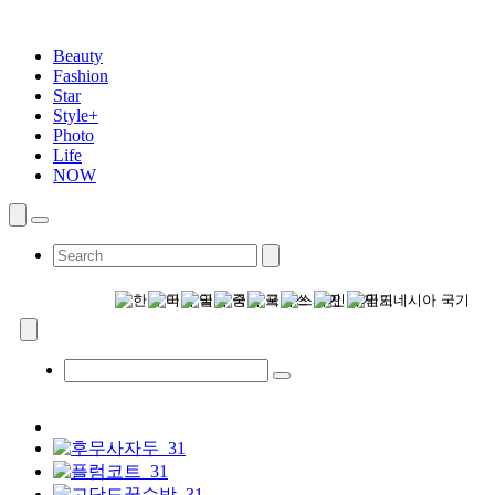
Beauty
Fashion
Star
Style+
Photo
Life
NOW