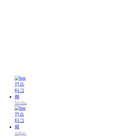
Media
nobac