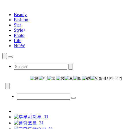
Beauty
Fashion
Star
Style+
Photo
Life
NOW