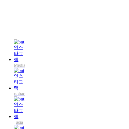
Media
nobac
asia