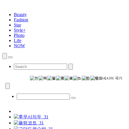
Beauty
Fashion
Star
Style+
Photo
Life
NOW