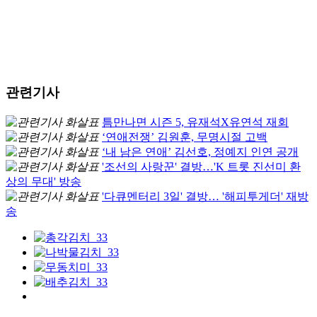
관련기사
틈만나면 시즌 5, 유재석X유연석 재회
‘연애전쟁’ 김원훈, 무명시절 고백
‘내 남은 연애’ 김선호, 정예지 인연 공개
'조선의 사랑꾼' 결방…'K 트롯 진선미 환
상의 무대' 방송
'다큐멘터리 3일' 결방… '해피투게더' 재방
송