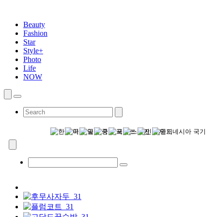
Beauty
Fashion
Star
Style+
Photo
Life
NOW