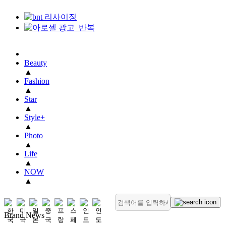
Beauty
▲
Fashion
▲
Star
▲
Style+
▲
Photo
▲
Life
▲
NOW
▲
Brand News