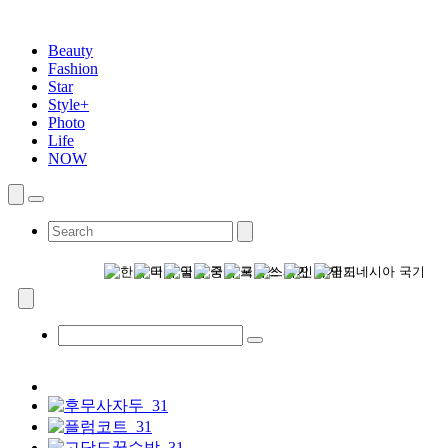
Beauty
Fashion
Star
Style+
Photo
Life
NOW