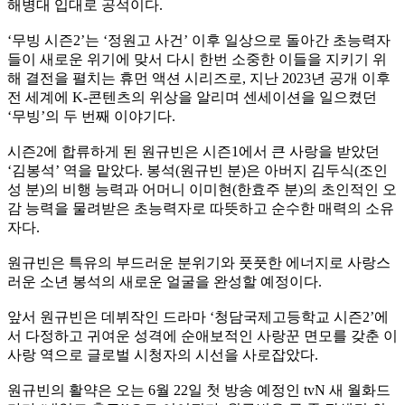
해병대 입대로 공석이다.
‘무빙 시즌2’는 ‘정원고 사건’ 이후 일상으로 돌아간 초능력자
들이 새로운 위기에 맞서 다시 한번 소중한 이들을 지키기 위
해 결전을 펼치는 휴먼 액션 시리즈로, 지난 2023년 공개 이후
전 세계에 K-콘텐츠의 위상을 알리며 센세이션을 일으켰던
‘무빙’의 두 번째 이야기다.
시즌2에 합류하게 된 원규빈은 시즌1에서 큰 사랑을 받았던
‘김봉석’ 역을 맡았다. 봉석(원규빈 분)은 아버지 김두식(조인
성 분)의 비행 능력과 어머니 이미현(한효주 분)의 초인적인 오
감 능력을 물려받은 초능력자로 따뜻하고 순수한 매력의 소유
자다.
원규빈은 특유의 부드러운 분위기와 풋풋한 에너지로 사랑스
러운 소년 봉석의 새로운 얼굴을 완성할 예정이다.
앞서 원규빈은 데뷔작인 드라마 ‘청담국제고등학교 시즌2’에
서 다정하고 귀여운 성격에 순애보적인 사랑꾼 면모를 갖춘 이
사랑 역으로 글로벌 시청자의 시선을 사로잡았다.
원규빈의 활약은 오는 6월 22일 첫 방송 예정인 tvN 새 월화드