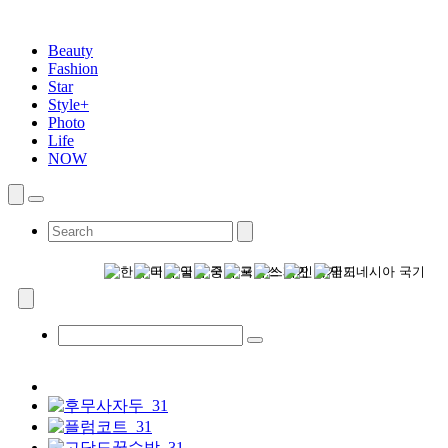
Beauty
Fashion
Star
Style+
Photo
Life
NOW