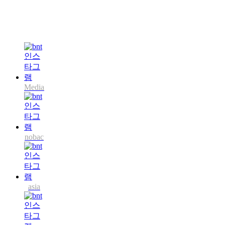
Media
nobac
asia