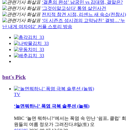
‘결혼의 완성’ 남궁민 vs 김대명, 결말은?
'그것이알고싶다' 통영 살인사건
전지적 참견 시점, 리센느 새 숙소(전참시)
‘더 시즌즈 성시경의 고막남친’ 결방…‘누
난 내게 여자야2’ 커플 스토리 방송
bnt's Pick
TV
‘놀면뭐하니’ 폭염 극복 솔루션 (놀뭐)
MBC ‘놀면 뭐하니?’에서는 폭염 속 만난 ‘쉼표, 클럽’ 회
원들의 여름 정모가 그려진다.8일(토) 오