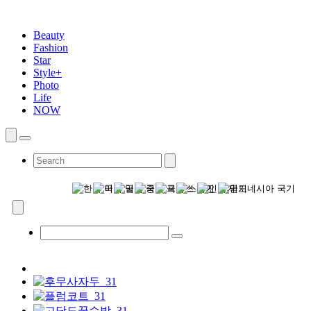
Beauty
Fashion
Star
Style+
Photo
Life
NOW